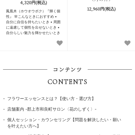
4,320円(税込)
12,960円(税込)
鳳凰木（ホウオウボク）『輝く個
性』 🌸こんなときにおすすめ •
自分に自信を持ちたいとき • 周囲
に遠慮して個性を出せないとき •
自分らしい魅力を輝かせたいとき
コンテンツ
CONTENTS
フラワーエッセンスとは？【使い方・選び方】
店舗案内 -郡上市和良町サロン〈花のしずく〉-
個人セッション・カウンセリング【問題を解決したい・願い
を叶えたい方へ】