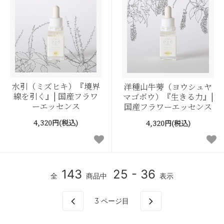
水引（ミズヒキ）『境界
洋種山牛蒡（ヨウシュヤ
線を引く』| 国産フラワ
マゴボウ）『生きる力』|
ーエッセンス
国産フラワーエッセンス
4,320円(税込)
4,320円(税込)
143
25 - 36
全
商品中
表示
3
ページ目