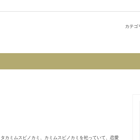
カテゴ
ナジーエッセンス
内 -郡上市和良町サロン〈花のし
コンビネーションエッセンス
個人セッション・カウンセリン
を解決したい・願いを叶えたい
シリーズ
花カード
入
ガラス瓶、その他
タカミムスビノカミ、カミムスビノカミを祀っていて、恋愛