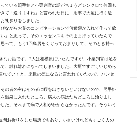
なっている照手姫と小栗判官の話がちょうどシンクロで何回も
できて「送りますね」と言われた日に、用事で大垣に行く途
たお礼参りをしました。
びながらお花のコンビネーションで何種類か入れて作って飲
高い」と思って、そのエッセンスをそのまま持っていたんで
思って、もう1回鳥居をくぐってお参りして、そのとき持っ
きなお話です。2人は相模原にいたんですが、小栗判官は足を
れて、離れ離れになってしまいました。大垣ですごくいじめら
連れていくと、来世の徳になると言われていたので、ハンセ
その者の主はその者に暇を出さないといけないので、照手姫
人を温泉に入れたところ、病人の病はたちどころに治りまし
でした。それまで病で人相がわからなかったんです。そういう
週間お祈りをした場所でもあり、小さいけれどもすごく力の