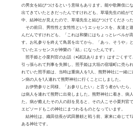
の男女を結びつけるという意味もあります。能や歌舞伎に
出てきていたときだったんですけれども、草場先生の絵が
中、結神社が見えたので、草場先生と結びつけてくださっ
その前日、男性性と女性性というエッセンスを、友達と遊
んだんですけれども、「これは和樂にはちょっとレベルが
す。お礼参りを終えて鳥居を出てから、「あっ、そうや」と
ていたエッセンスが神樂の「結」になったんです。
照手姫と小栗判官のお話（※諸説あります）はすごくすて
引っ張られて判事を失脚し、照手姫は大垣の宿場町に売ら
れていた照手姫は、当時は重病人を1人、熊野神社に一緒に
ン病の人を1人連れて熊野神社に行くことにしました。
お伊勢参りと同様、「お参りしたい」と言う者がいたら、
は病人を連れて熊野に出発しました。熊野神社に着き、病
た。病が癒えたその人の顔を見ると、その人こそ小栗判官
エピソードもこの神社にまつわるものとなっています。
結神社は、織田信長が武田勝頼と戦う前、家来に命じて1
ある神社です。