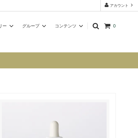
アカウント
リー
グループ
コンテンツ
0
グ【問題
チャクラシリーズ
スクール・講座案内【フラワーエッセン
方へ】
スセラピストの資格取得も可】
Voynich Essences（ヴォイニッチエッ
センス）
講座・ワークショップ