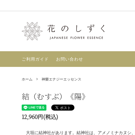
和樂フラワーエッセンス
セット商品
フラワーエッセンスとは？【使い方・選
神樂エ
店舗案
び方】
ずく〉-
マヤンエッセンス
GAIA
ご利用ガイド
お問い合わせ
フラワーエッセンスの効果【根拠・好転
反応・レビュー】
書籍
定期購
ホーム
神樂エナジーエッセンス
TimeWaver
結（むすぶ）《陽》
12,960円(税込)
大垣に結神社があります。結神社は、アメノミナカヌシ、