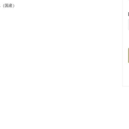
水（国産）
。