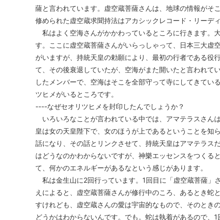
薩と言われています。虚空蔵菩薩さんは、地球の情報がそ
修められた虚空蔵求聞持法はアカシックレコード・リーデ
私はよく空海さんがかかわっているところに行きます。大
す。ここに虚空蔵菩薩さんがいらっしゃって、日本三大虚
がいますが、持統天皇の勅願により、最初の行者である役
て、その後衰退していたが、空海がまた開いたと言われて
したメンバーで、空海はそこを全部守って寺にしてきてい
ツヒメがいるところです。
----なぜセオリツヒメを封印したんでしょうか？
いろいろなことが言われている中では、アマテラスさんは
皇は女の天皇陛下で、女のほうが上であるということを知
話になり、その話とリンクさせて、持統天皇はアマテラス
はどうなのかわからないですが、神樂エッセンスをつくる
て、何かのエネルギーがあるなという感じがあります。
私は金生山に2回行っています。1回目に「虚空蔵菩薩」
えによると、虚空蔵菩薩さんが修行中のころ、あるとき蛇
すけれども、虚空蔵さんの愛は宇宙的なもので、そのとき
どうかはわからないんです。でも。蛇は執着があるので、1