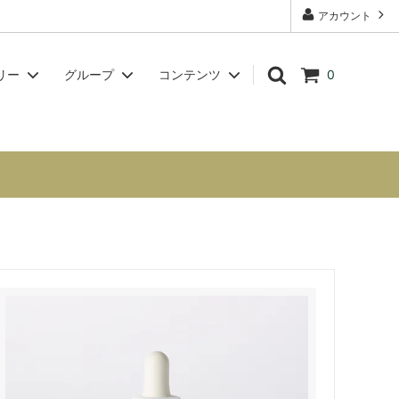
アカウント
リー
グループ
コンテンツ
0
グ【問題
チャクラシリーズ
スクール・講座案内【フラワーエッセン
方へ】
スセラピストの資格取得も可】
Voynich Essences（ヴォイニッチエッ
センス）
講座・ワークショップ