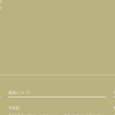
る
せ
返品について
不良品