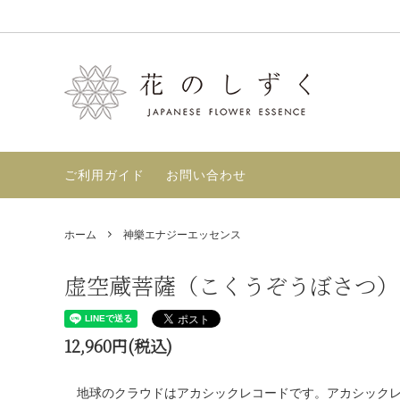
和樂フラワーエッセンス
セット商品
フラワーエッセンスとは？【使い方・選
神樂エ
店舗案
び方】
ずく〉-
マヤンエッセンス
GAIA
ご利用ガイド
お問い合わせ
フラワーエッセンスの効果【根拠・好転
反応・レビュー】
書籍
定期購
ホーム
神樂エナジーエッセンス
TimeWaver
虚空蔵菩薩（こくうぞうぼさつ）
12,960円(税込)
地球のクラウドはアカシックレコードです。アカシックレ