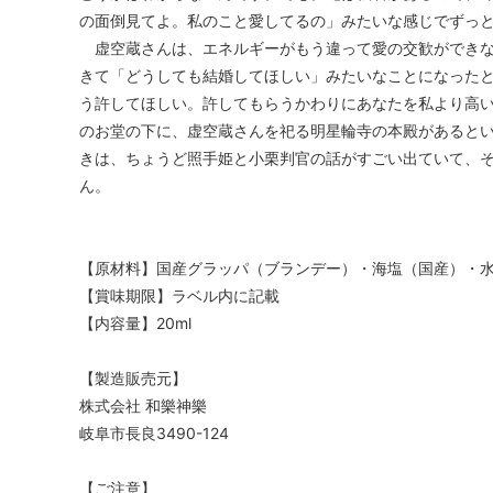
の面倒見てよ。私のこと愛してるの」みたいな感じでずっ
虚空蔵さんは、エネルギーがもう違って愛の交歓ができな
きて「どうしても結婚してほしい」みたいなことになった
う許してほしい。許してもらうかわりにあなたを私より高
のお堂の下に、虚空蔵さんを祀る明星輪寺の本殿があるとい
きは、ちょうど照手姫と小栗判官の話がすごい出ていて、
ん。
【原材料】国産グラッパ（ブランデー）・海塩（国産）・
【賞味期限】ラベル内に記載
【内容量】20ml
【製造販売元】
株式会社 和樂神樂
岐阜市長良3490-124
【ご注意】