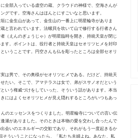
こに全部入っている虚空の蔵、クラウドの神様で、空海さんが
ィングです。空海さんはほんとにすごいなと思います。
垣に金生山があって、金生山の一番上に明星輪寺がありま
空蔵と言われています。法螺貝を吹いて山で修行する行者さん
行者（えんのぎょうじゃ）が明星臨時を開き、持統天皇が閉じ
います。ポイントは、役行者と持統天皇はセオリツヒメを封印
るということです。円空さんも仏を彫ったところは全部セオリ
実は男で、その奥様がセオリツヒメである。だけど、持統天
らせたい。そこで、アマテラスは女で、弟がスサノオだという
だという権威づけをしていった、そういう話があります。本当
ときにはよくセオリツヒメが見え隠れするところがいつもあっ
さんのエッセンスをつくりました。明星輪寺についての言い伝
と逢瀬がありました。そのときは本物の愛を交わし合ったんで
の出会いのエネルギーの交歓であり、それがもう一度起きるか
回そういうことになったら、「私たち夫婦よね。あなた、私