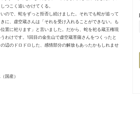
としつこく追いかけてくる。
いので、蛇をずっと拒否し続けました。それでも蛇が追って
ときに、虚空蔵さんは「それを受け入れることができない。も
い位置に祀ります」と言いました。だから、蛇を祀る蔵王権現
うわけです。1回目の金生山で虚空蔵菩薩さんをつくったと
その辺のドロドロした、感情部分の解放もあったかもしれませ
水（国産）