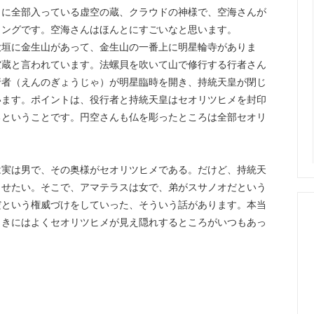
こに全部入っている虚空の蔵、クラウドの神様で、空海さんが
ィングです。空海さんはほんとにすごいなと思います。
垣に金生山があって、金生山の一番上に明星輪寺がありま
空蔵と言われています。法螺貝を吹いて山で修行する行者さん
行者（えんのぎょうじゃ）が明星臨時を開き、持統天皇が閉じ
います。ポイントは、役行者と持統天皇はセオリツヒメを封印
るということです。円空さんも仏を彫ったところは全部セオリ
実は男で、その奥様がセオリツヒメである。だけど、持統天
らせたい。そこで、アマテラスは女で、弟がスサノオだという
だという権威づけをしていった、そういう話があります。本当
ときにはよくセオリツヒメが見え隠れするところがいつもあっ