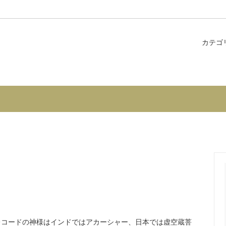
カテゴ
ナジーエッセンス
内 -郡上市和良町サロン〈花のし
コンビネーションエッセンス
個人セッション・カウンセリン
を解決したい・願いを叶えたい
シリーズ
花カード
入
ガラス瓶、その他
コードの神様はインドではアカーシャー、日本では虚空蔵菩