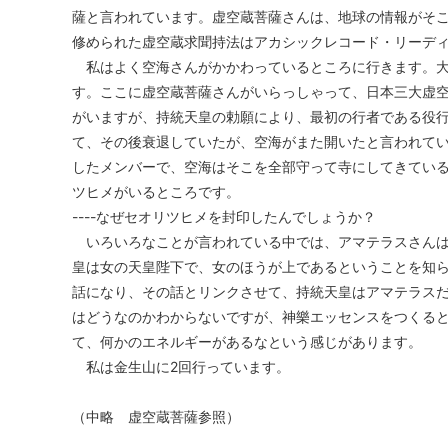
薩と言われています。虚空蔵菩薩さんは、地球の情報がそ
修められた虚空蔵求聞持法はアカシックレコード・リーデ
私はよく空海さんがかかわっているところに行きます。大
す。ここに虚空蔵菩薩さんがいらっしゃって、日本三大虚
がいますが、持統天皇の勅願により、最初の行者である役
て、その後衰退していたが、空海がまた開いたと言われて
したメンバーで、空海はそこを全部守って寺にしてきてい
ツヒメがいるところです。
----なぜセオリツヒメを封印したんでしょうか？
いろいろなことが言われている中では、アマテラスさんは
皇は女の天皇陛下で、女のほうが上であるということを知
話になり、その話とリンクさせて、持統天皇はアマテラス
はどうなのかわからないですが、神樂エッセンスをつくる
て、何かのエネルギーがあるなという感じがあります。
私は金生山に2回行っています。
（中略 虚空蔵菩薩参照）