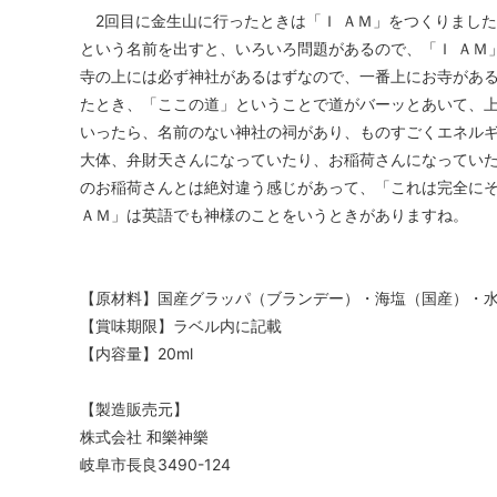
2回目に金生山に行ったときは「Ｉ ＡＭ」をつくりました
という名前を出すと、いろいろ問題があるので、「Ｉ ＡＭ
寺の上には必ず神社があるはずなので、一番上にお寺がある
たとき、「ここの道」ということで道がバーッとあいて、
いったら、名前のない神社の祠があり、ものすごくエネル
大体、弁財天さんになっていたり、お稲荷さんになってい
のお稲荷さんとは絶対違う感じがあって、「これは完全にそ
ＡＭ」は英語でも神様のことをいうときがありますね。
【原材料】国産グラッパ（ブランデー）・海塩（国産）・
【賞味期限】ラベル内に記載
【内容量】20ml
【製造販売元】
株式会社 和樂神樂
岐阜市長良3490-124