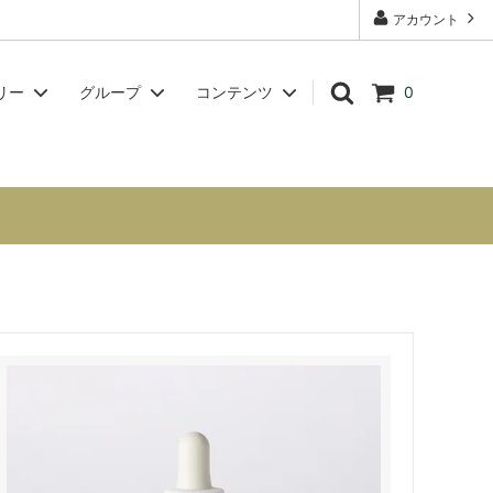
アカウント
リー
グループ
コンテンツ
0
グ【問題
チャクラシリーズ
スクール・講座案内【フラワーエッセン
方へ】
スセラピストの資格取得も可】
Voynich Essences（ヴォイニッチエッ
センス）
講座・ワークショップ