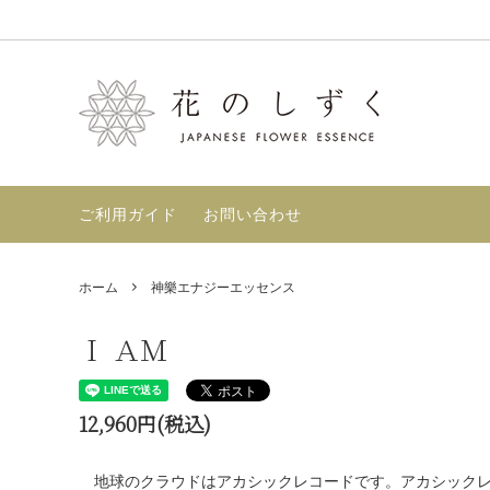
和樂フラワーエッセンス
セット商品
フラワーエッセンスとは？【使い方・選
神樂エ
店舗案
び方】
ずく〉-
マヤンエッセンス
GAIA
ご利用ガイド
お問い合わせ
フラワーエッセンスの効果【根拠・好転
反応・レビュー】
書籍
定期購
ホーム
神樂エナジーエッセンス
TimeWaver
Ｉ ＡＭ
12,960円(税込)
地球のクラウドはアカシックレコードです。アカシックレ