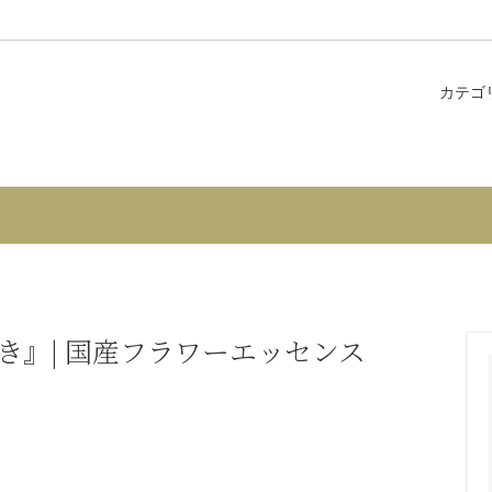
カテゴ
ナジーエッセンス
内 -郡上市和良町サロン〈花のし
コンビネーションエッセンス
個人セッション・カウンセリン
を解決したい・願いを叶えたい
シリーズ
花カード
入
ガラス瓶、その他
き』| 国産フラワーエッセンス