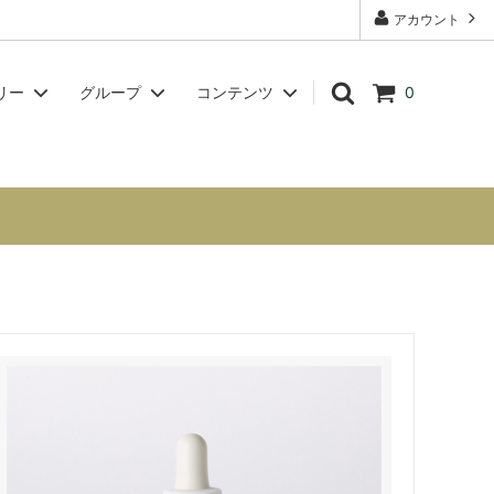
アカウント
リー
グループ
コンテンツ
0
グ【問題
チャクラシリーズ
スクール・講座案内【フラワーエッセン
方へ】
スセラピストの資格取得も可】
Voynich Essences（ヴォイニッチエッ
センス）
講座・ワークショップ