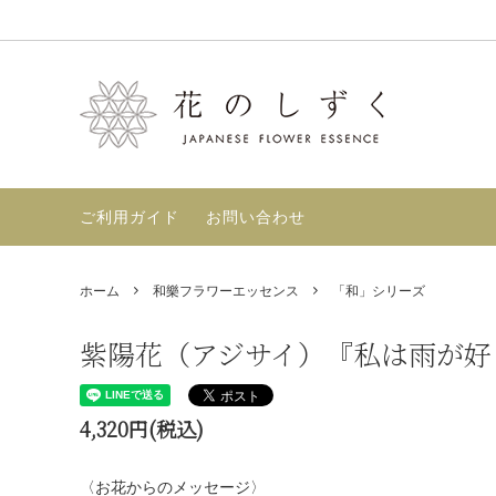
和樂フラワーエッセンス
セット商品
フラワーエッセンスとは？【使い方・選
神樂エ
店舗案
び方】
ずく〉-
マヤンエッセンス
GAIA
ご利用ガイド
お問い合わせ
フラワーエッセンスの効果【根拠・好転
反応・レビュー】
書籍
定期購
ホーム
和樂フラワーエッセンス
「和」シリーズ
TimeWaver
紫陽花（アジサイ）『私は雨が好
4,320円(税込)
〈お花からのメッセージ〉